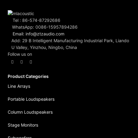
Tel : 86-574-87292686
WhatsApp: 0086-15957894286
Email: info@ztzaudio.com
Add: 29 B Intelligent Manufacturing Industrial Park, Liando
U Valley, Yinzhou, Ningbo, China
Follow us on
Product Categories
Line Arrays
Portable Loudspeakers
Column Loudspeakers
Stage Monitors
Subwoofers